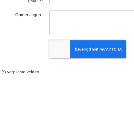
Email
*
:
Opmerkingen :
(*) verplichte velden