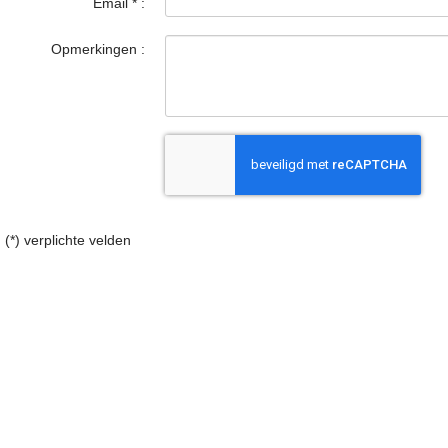
Email
*
:
Opmerkingen :
(*) verplichte velden