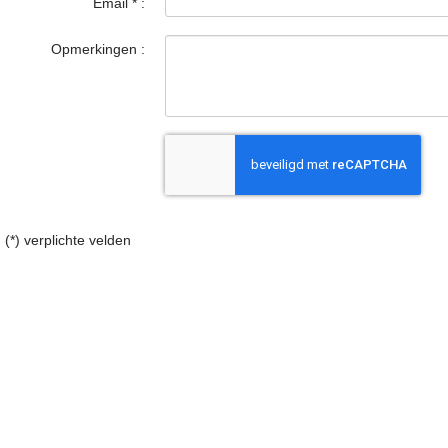
Email
*
:
Opmerkingen :
(*) verplichte velden