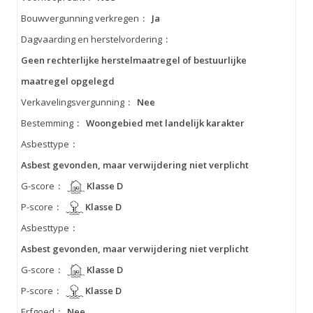
Bouwvergunning verkregen
:
Ja
Dagvaarding en herstelvordering
:
Geen rechterlijke herstelmaatregel of bestuurlijke
maatregel opgelegd
Verkavelingsvergunning
:
Nee
Bestemming
:
Woongebied met landelijk karakter
Asbesttype
:
Asbest gevonden, maar verwijdering niet verplicht
G-score
:
Klasse D
P-score
:
Klasse D
Asbesttype
:
Asbest gevonden, maar verwijdering niet verplicht
G-score
:
Klasse D
P-score
:
Klasse D
Erfgoed
:
Nee