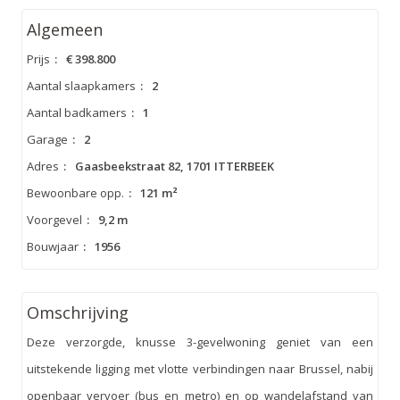
Algemeen
Prijs
:
€ 398.800
Aantal slaapkamers
:
2
Aantal badkamers
:
1
Garage
:
2
Adres
:
Gaasbeekstraat 82, 1701 ITTERBEEK
Bewoonbare opp.
:
121 m²
Voorgevel
:
9,2 m
Bouwjaar
:
1956
Omschrijving
Deze verzorgde, knusse 3-gevelwoning geniet van een
uitstekende ligging met vlotte verbindingen naar Brussel, nabij
openbaar vervoer (bus en metro) en op wandelafstand van