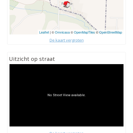
Leaflet
| ©
Omnicasa
©
OpenMapTiles
©
OpenStreetMap
De kaart vergroten
Uitzicht op straat