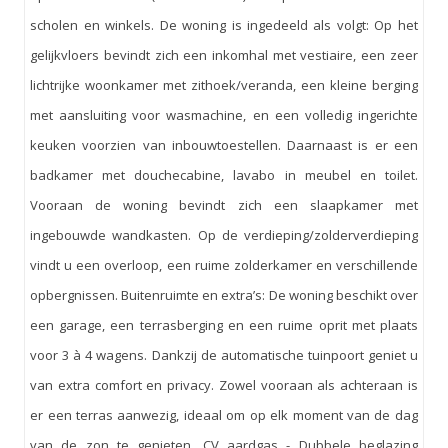
scholen en winkels. De woning is ingedeeld als volgt: Op het
gelijkvloers bevindt zich een inkomhal met vestiaire, een zeer
lichtrijke woonkamer met zithoek/veranda, een kleine berging
met aansluiting voor wasmachine, en een volledig ingerichte
keuken voorzien van inbouwtoestellen. Daarnaast is er een
badkamer met douchecabine, lavabo in meubel en toilet.
Vooraan de woning bevindt zich een slaapkamer met
ingebouwde wandkasten. Op de verdieping/zolderverdieping
vindt u een overloop, een ruime zolderkamer en verschillende
opbergnissen. Buitenruimte en extra’s: De woning beschikt over
een garage, een terrasberging en een ruime oprit met plaats
voor 3 à 4 wagens. Dankzij de automatische tuinpoort geniet u
van extra comfort en privacy. Zowel vooraan als achteraan is
er een terras aanwezig, ideaal om op elk moment van de dag
van de zon te genieten. CV aardgas - Dubbele beglazing