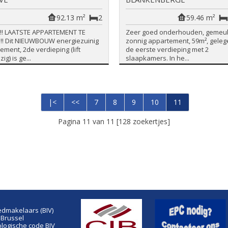
92.13 m²
2
59.46 m²
!!! LAATSTE APPARTEMENT TE
Zeer goed onderhouden, gemeu
!! Dit NIEUWBOUW energiezuinig
zonnig appartement, 59m², geleg
ement, 2de verdieping (lift
de eerste verdieping met 2
g) is ge...
slaapkamers. In he...
|<
<<
7
8
9
10
11
Pagina 11 van 11 [128 zoekertjes]
edmakelaars (BIV)
 Brussel
ogische code BIV