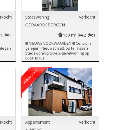
rkocht
Stadswoning
Verkocht
GERAARDSBERGEN
1
1
150 m²
2
1
!!! NIEUWE VOORWAARDEN !!! Centrum
elegen
gelegen (Nieuwstraat), op te frissen
Stadswoning/type 2-gevelwoning op
60ca. Is rus...
rkocht
Appartement
Verkocht
NINOVE