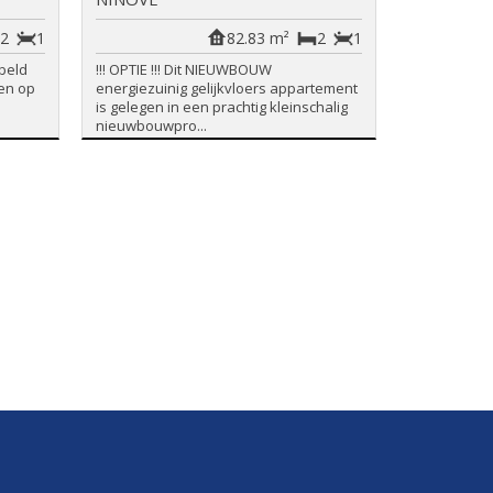
2
1
82.83 m²
2
1
beld
!!! OPTIE !!! Dit NIEUWBOUW
en op
energiezuinig gelijkvloers appartement
is gelegen in een prachtig kleinschalig
nieuwbouwpro...