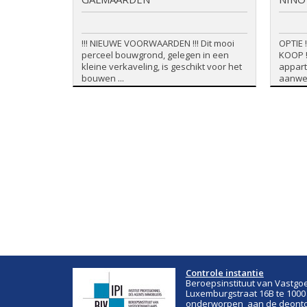
!!! NIEUWE VOORWAARDEN !!! Dit mooi
OPTIE 
perceel bouwgrond, gelegen in een
KOOP !
kleine verkaveling, is geschikt voor het
appart
bouwen ...
aanwezi
Controle instantie
Beroepsinstituut van Vastgo
Luxemburgstraat 16B te 1000
onderworpen aan de deontol