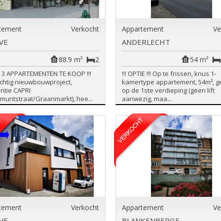
tement
Verkocht
Appartement
Ve
VE
ANDERLECHT
88.9 m²
2
54 m²
G 3 APPARTEMENTEN TE KOOP !!!
!!! OPTIE !!! Op te frissen, knus 1-
achtig nieuwbouwproject,
kamertype appartement, 54m², g
ntie CAPRI
op de 1ste verdieping (geen lift
muntstraat/Graanmarkt), hee...
aanwezig, maa...
tement
Verkocht
Appartement
Ve
VE
BLANKENBERGE