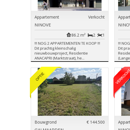
Appartement
Verkocht
Appar
NINOVE
NINO
86.2 m²
2
1
!!! NOG 2 APPARTEMENTEN TE KOOP !!!
!!! NO
Dit prachtig kleinschalig
Dit pr
nieuwbouwproject, Residentie
Reside
ANACAPRI (Marktstraat), he...
(Lange
Bouwgrond
€ 144.500
Appar
GALMAARDEN
NINO