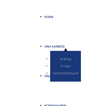
HOME
ONS AANBOD
Te Koop
Te Huur
Verkocht/Verhuurd
ONZE DIENSTEN
KOPEN/HUREN