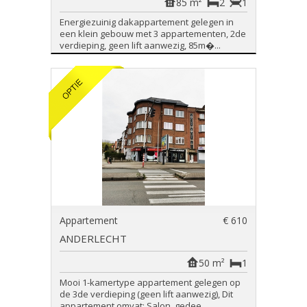
85 m²
2
1
Energiezuinig dakappartement gelegen in
een klein gebouw met 3 appartementen, 2de
verdieping, geen lift aanwezig, 85m�...
Appartement
€ 610
ANDERLECHT
50 m²
1
Mooi 1-kamertype appartement gelegen op
de 3de verdieping (geen lift aanwezig), Dit
appartement omvat: Salon, gedee...