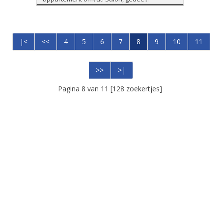
|<
<<
4
5
6
7
8
9
10
11
>>
>|
Pagina 8 van 11 [128 zoekertjes]