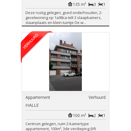
135 m²
3
1
Deze rustig gelegen, goed onderhouden, 2-
gevelwoning op 1a98ca telt 3 slaapkamers,
staanplaats en klein tuintje De w...
Appartement
Verhuurd
HALLE
100 m²
2
1
Centrum gelegen, ruim 2-kamertype
appartement, 100m², 3de verdieping (lift