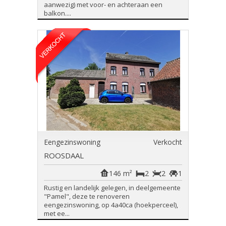
aanwezig) met voor- en achteraan een
balkon....
Eengezinswoning
Verkocht
ROOSDAAL
146 m²
2
2
1
Rustig en landelijk gelegen, in deelgemeente
"Pamel", deze te renoveren
eengezinswoning, op 4a40ca (hoekperceel),
met ee...