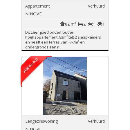
Appartement
Verhuurd
NINOVE
82 m²
2
1
1
Dit zeer goed onderhouden
hoekappartement, 83m²,telt 2 slaapkamers
en heeft een terras van +/-7m² en
ondergronds een r...
Eengezinswoning
Verhuurd
NINOVE