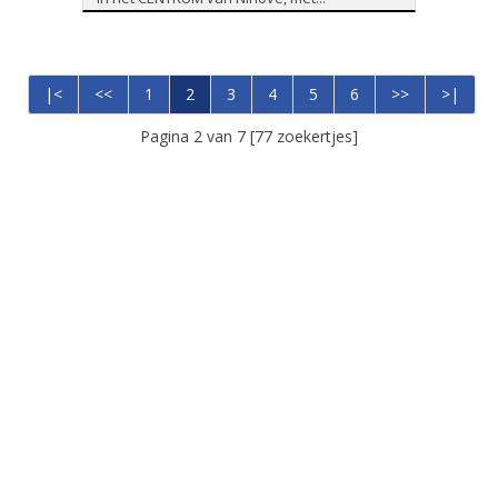
|<
<<
1
2
3
4
5
6
>>
>|
Pagina 2 van 7 [77 zoekertjes]