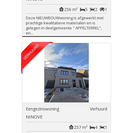
256 m²
5
2
1
Deze NIEUWBOUWwoning is afgewerkt met
prachtige kwalitatieve materialen en is
gelegen in deelgemeente " APPELTERREL",
en...
Eengezinswoning
Verhuurd
NINOVE
257 m²
4
1