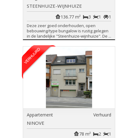
STEENHUIZE-WIJNHUIZE
136.77 m²
3
1
1
Deze zeer goed onderhouden, open
bebouwing/type bungalow is rustig gelegen
in de landelijke "Steenhuize-wijnhuize". De ...
Appartement
Verhuurd
NINOVE
78 m²
2
1