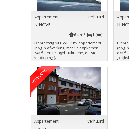
Appartement
Verhuurd
Appar
NINOVE
NINO
64 m²
1
1
Dit prachtig NIEUWBOUW appartement
Dit p
(nog in afwerking) met 1 slaapkamer,
(nog i
64m², eerste ingebruikname, eerste
83m², 
verdieping (...
gelijkv
Appartement
Verhuurd
HALLE