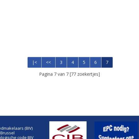
|<
<<
3
4
5
6
7
Pagina 7 van 7 [77 zoekertjes]
edmakelaars (BIV)
 Brussel
ogische code BIV