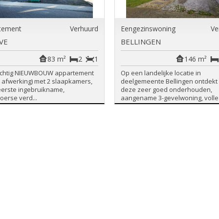
tement
Verhuurd
Eengezinswoning
Ve
VE
BELLINGEN
83 m²
2
1
146 m²
rachtig NIEUWBOUW appartement
Op een landelijke locatie in
n afwerking) met 2 slaapkamers,
deelgemeente Bellingen ontdekt
eerste ingebruikname,
deze zeer goed onderhouden,
loerse verd...
aangename 3-gevelwoning, volle.