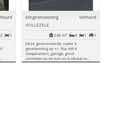
rhuurd
Eengezinswoning
Verhuurd
VOLLEZELE
3
1
240 m²
4
1
1
Deze gerenoveerde, ruime 3-
 U
gevelwoning op +/- 16a, telt 4
slaapkamers, garage, groot
..
zonneterras en tuin en is ideaal vo...