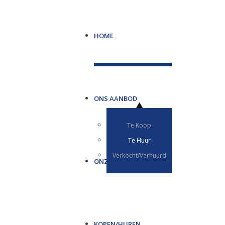
HOME
ONS AANBOD
Te Koop
Te Huur
Verkocht/Verhuurd
ONZE DIENSTEN
KOPEN/HUREN