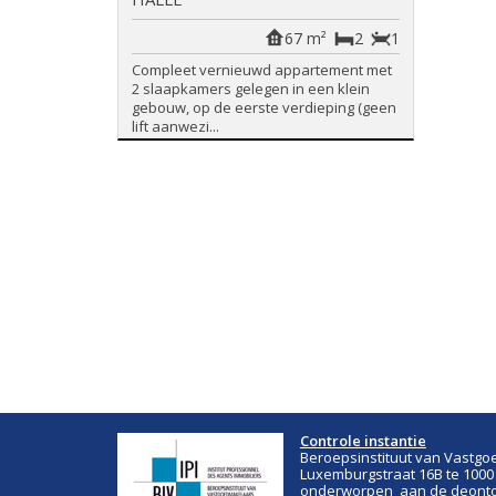
67 m²
2
1
Compleet vernieuwd appartement met
2 slaapkamers gelegen in een klein
gebouw, op de eerste verdieping (geen
lift aanwezi...
Controle instantie
Beroepsinstituut van Vastgo
Luxemburgstraat 16B te 1000
onderworpen aan de deontol