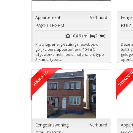
Appartement
Verhuurd
Eenge
PAJOTTEGEM
BUIZ
104.6 m²
2
1
Prachtig, energiezuinig nieuwbouw
Deze 
gelijkvloers appartement (104m²),
telt 3
afgewerkt met mooie materialen, type
gelege
2-kamertype, ...
openba
Eengezinswoning
Verhuurd
Appar
TOLLEMBEEK
UKKE