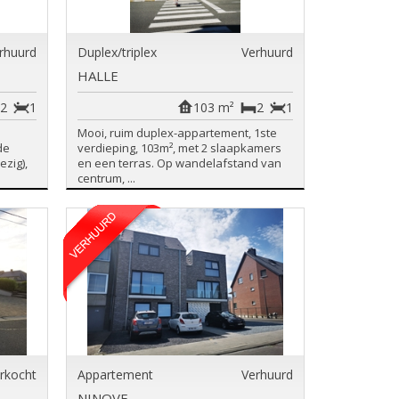
rhuurd
Duplex/triplex
Verhuurd
HALLE
2
1
103 m²
2
1
Mooi, ruim duplex-appartement, 1ste
de
verdieping, 103m², met 2 slaapkamers
ezig),
en een terras. Op wandelafstand van
centrum, ...
rkocht
Appartement
Verhuurd
NINOVE