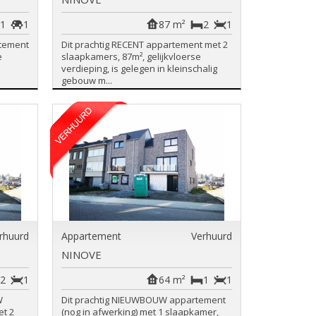
1
1
87 m²
2
1
rtement
Dit prachtig RECENT appartement met 2
e
slaapkamers, 87m², gelijkvloerse
verdieping, is gelegen in kleinschalig
gebouw m...
rhuurd
Appartement
Verhuurd
NINOVE
2
1
64 m²
1
1
W
Dit prachtig NIEUWBOUW appartement
et 2
(nog in afwerking) met 1 slaapkamer,