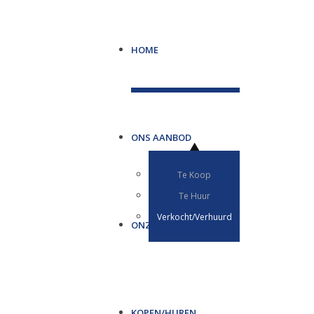
HOME
ONS AANBOD
Te Koop
Te Huur
Verkocht/Verhuurd
ONZE DIENSTEN
KOPEN/HUREN