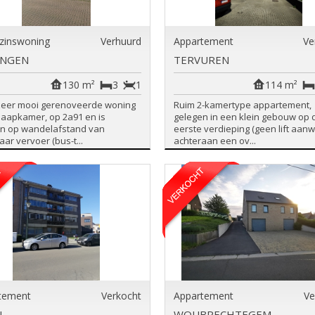
zinswoning
Verhuurd
Appartement
Ve
INGEN
TERVUREN
130 m²
3
1
114 m²
zeer mooi gerenoveerde woning
Ruim 2-kamertype appartement,
 slaapkamer, op 2a91 en is
gelegen in een klein gebouw op 
n op wandelafstand van
eerste verdieping (geen lift aanw
ar vervoer (bus-t...
achteraan een ov...
tement
Verkocht
Appartement
Ve
L
WOUBRECHTEGEM