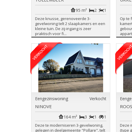
95 m²
2
1
Deze knusse, gerenoveerde 3-
Op te 
gevelwoning telt 2 slaapkamers en een
kamert
kleine tuin. De zij-ingang is zeer
gebouw
praktisch voor fi...
appart
Eengezinswoning
Verkocht
Eenge
NINOVE
ROOS
164 m²
3
1
1
Deze te moderniseren 3-gevelwoning,
Deze 
gelegen in deelgemeente "Pollare", telt
(type 