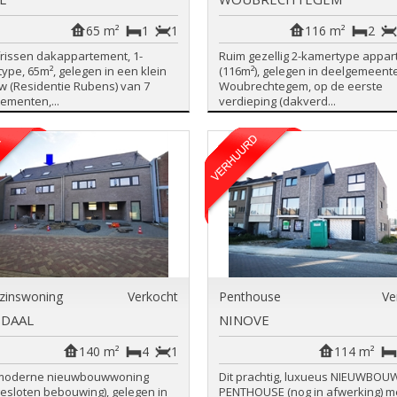
65 m²
1
1
116 m²
2
frissen dakappartement, 1-
Ruim gezellig 2-kamertype appa
ype, 65m², gelegen in een klein
(116m²), gelegen in deelgemeent
 (Residentie Rubens) van 7
Woubrechtegem, op de eerste
ementen,...
verdieping (dakverd...
zinswoning
Verkocht
Penthouse
Ve
DAAL
NINOVE
140 m²
4
1
114 m²
moderne nieuwbouwwoning
Dit prachtig, luxueus NIEUWBOU
gesloten bebouwing), gelegen in
PENTHOUSE (nog in afwerking) m