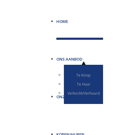
HOME
ONS AANBOD
Te Koop
Te Huur
Verkocht/Verhuurd
ONZE DIENSTEN
KOPEN/HUREN