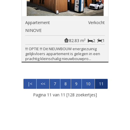
Appartement
Verkocht
NINOVE
82.83 m²
2
1
!!! OPTIE !!! Dit NIEUWBOUW energiezuinig
gelijkvloers appartement is gelegen in een
prachtig kleinschalig nieuwbouwpro...
|<
<<
7
8
9
10
11
Pagina 11 van 11 [128 zoekertjes]