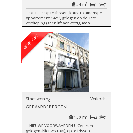
54 m²
1
1
!!! OPTIE !!! Op te frissen, knus 1-kamertype
appartement, 54m², gelegen op de 1ste
verdieping (geen lift aanwezig, maa...
Stadswoning
Verkocht
GERAARDSBERGEN
150 m²
2
1
!!! NIEUWE VOORWAARDEN !!! Centrum
gelegen (Nieuwstraat), op te frissen