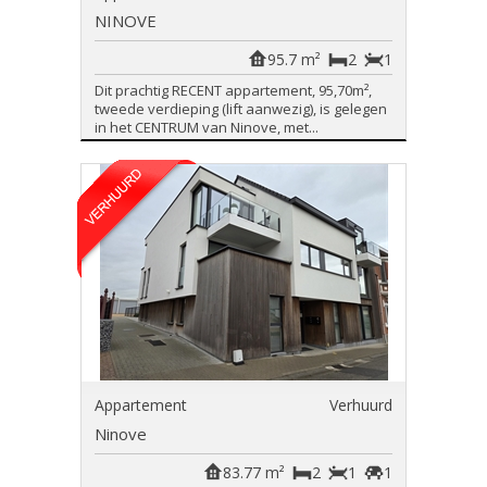
NINOVE
95.7 m²
2
1
Dit prachtig RECENT appartement, 95,70m²,
tweede verdieping (lift aanwezig), is gelegen
in het CENTRUM van Ninove, met...
Appartement
Verhuurd
Ninove
83.77 m²
2
1
1