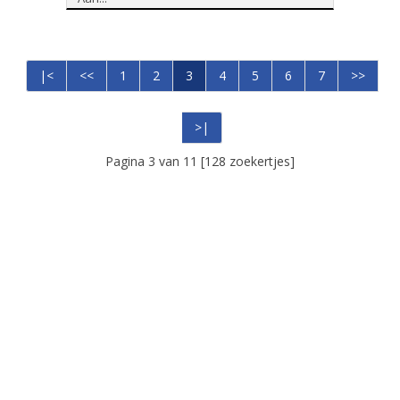
|<
<<
1
2
3
4
5
6
7
>>
>|
Pagina 3 van 11 [128 zoekertjes]