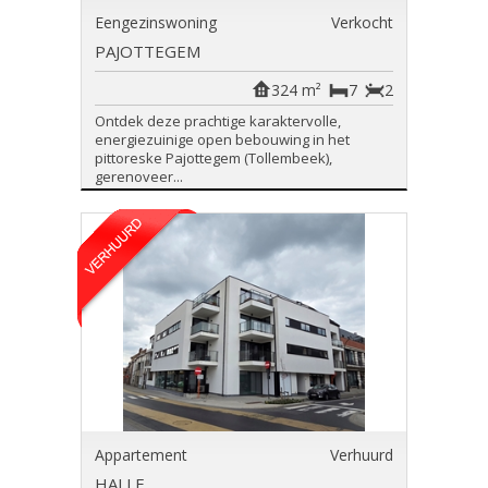
Eengezinswoning
Verkocht
PAJOTTEGEM
324 m²
7
2
Ontdek deze prachtige karaktervolle,
energiezuinige open bebouwing in het
pittoreske Pajottegem (Tollembeek),
gerenoveer...
Appartement
Verhuurd
HALLE