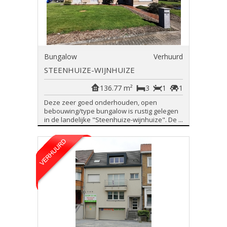
Bungalow
Verhuurd
STEENHUIZE-WIJNHUIZE
136.77 m²
3
1
1
Deze zeer goed onderhouden, open
bebouwing/type bungalow is rustig gelegen
in de landelijke "Steenhuize-wijnhuize". De ...