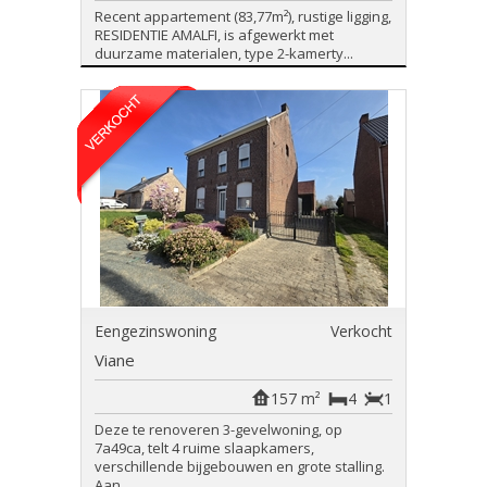
Recent appartement (83,77m²), rustige ligging,
RESIDENTIE AMALFI, is afgewerkt met
duurzame materialen, type 2-kamerty...
Eengezinswoning
Verkocht
Viane
157 m²
4
1
Deze te renoveren 3-gevelwoning, op
7a49ca, telt 4 ruime slaapkamers,
verschillende bijgebouwen en grote stalling.
Aan...