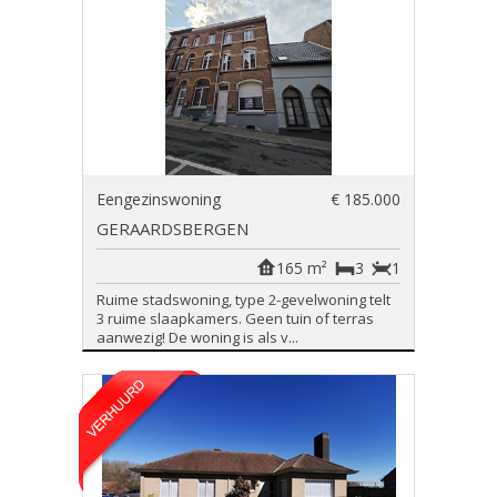
Eengezinswoning
€ 185.000
GERAARDSBERGEN
165 m²
3
1
Ruime stadswoning, type 2-gevelwoning telt
3 ruime slaapkamers. Geen tuin of terras
aanwezig! De woning is als v...