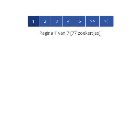
1
2
3
4
5
>>
>|
Pagina 1 van 7 [77 zoekertjes]