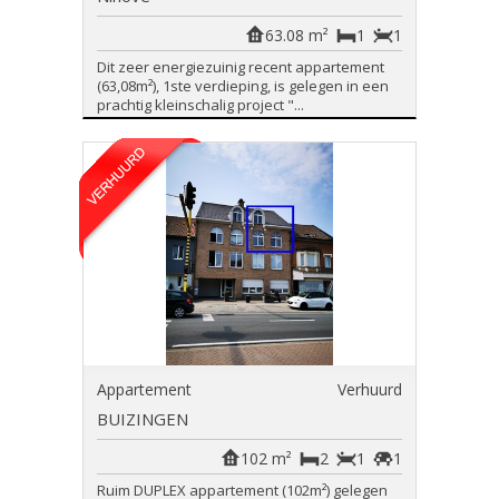
63.08 m²
1
1
Dit zeer energiezuinig recent appartement
(63,08m²), 1ste verdieping, is gelegen in een
prachtig kleinschalig project "...
Appartement
Verhuurd
BUIZINGEN
102 m²
2
1
1
Ruim DUPLEX appartement (102m²) gelegen