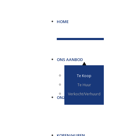
HOME
ONS AANBOD
Te Koop
Te Huur
Verkocht/Verhuurd
ONZE DIENSTEN
KOPEN/HUREN