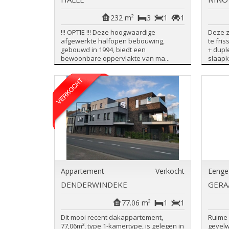
232 m²
3
1
1
!!! OPTIE !!! Deze hoogwaardige
Deze z
afgewerkte halfopen bebouwing,
te fri
gebouwd in 1994, biedt een
+ dupl
bewoonbare oppervlakte van ma...
slaapka
Appartement
Verkocht
Eenge
DENDERWINDEKE
GERA
77.06 m²
1
1
Dit mooi recent dakappartement,
Ruime 
77,06m², type 1-kamertype, is gelegen in
gevelw