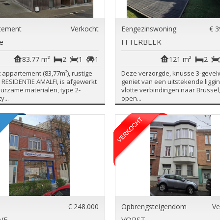
tement
Verkocht
Eengezinswoning
€ 3
e
ITTERBEEK
83.77 m²
2
1
1
121 m²
2
 appartement (83,77m²), rustige
Deze verzorgde, knusse 3-gevel
g, RESIDENTIE AMALFI, is afgewerkt
geniet van een uitstekende liggi
urzame materialen, type 2-
vlotte verbindingen naar Brussel,
y...
open...
€ 248.000
Opbrengsteigendom
Ve
VE
VORST