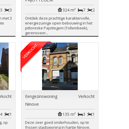
3
3
324 m²
7
2
m met 3
Ontdek deze prachtige karaktervolle,
nte
energiezuinige open bebouwing in het
pittoreske Pajottegem (Tollembeek),
gerenoveer...
rkocht
Eengezinswoning
Verkocht
Ninove
4
1
135 m²
3
1
g, op
Deze zeer goed onderhouden, op te
,
frissen stadswoning in hartje Ninove,