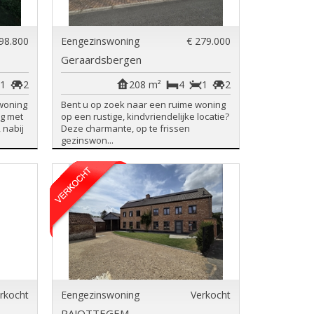
98.800
Eengezinswoning
€ 279.000
Geraardsbergen
1
2
208 m²
4
1
2
woning
Bent u op zoek naar een ruime woning
ng met
op een rustige, kindvriendelijke locatie?
 nabij
Deze charmante, op te frissen
gezinswon...
rkocht
Eengezinswoning
Verkocht
PAJOTTEGEM