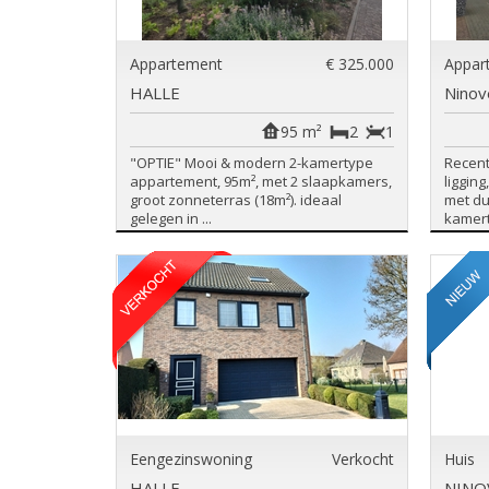
Appartement
€ 325.000
Appar
HALLE
Ninov
95 m²
2
1
"OPTIE" Mooi & modern 2-kamertype
Recent
appartement, 95m², met 2 slaapkamers,
liggin
groot zonneterras (18m²). ideaal
met du
gelegen in ...
kamert
Eengezinswoning
Verkocht
Huis
HALLE
NINO