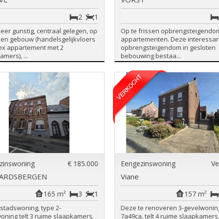
2
1
eer gunstig, centraal gelegen, op
Op te frissen opbrengsteigendo
ssen gebouw (handelsgelijkvloers
appartementen. Deze interessa
ex appartement met 2
opbrengsteigendom in gesloten
mers), ...
bebouwing bestaa...
zinswoning
€ 185.000
Eengezinswoning
Ve
ARDSBERGEN
Viane
165 m²
3
1
157 m²
stadswoning, type 2-
Deze te renoveren 3-gevelwonin
oning telt 3 ruime slaapkamers.
7a49ca, telt 4 ruime slaapkamers