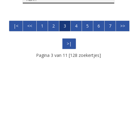
|<
<<
1
2
3
4
5
6
7
>>
>|
Pagina 3 van 11 [128 zoekertjes]