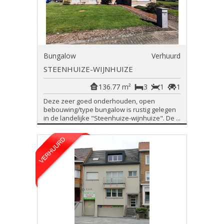
Bungalow
Verhuurd
STEENHUIZE-WIJNHUIZE
136.77 m²
3
1
1
Deze zeer goed onderhouden, open
bebouwing/type bungalow is rustig gelegen
in de landelijke "Steenhuize-wijnhuize". De ...