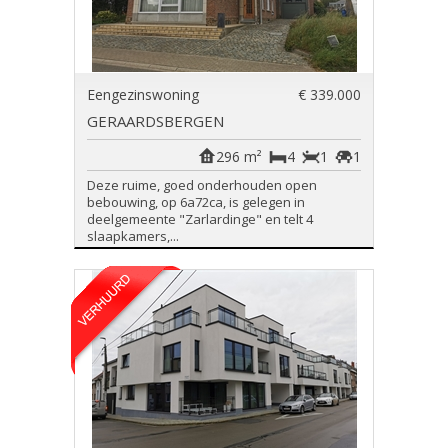
Eengezinswoning
€ 339.000
GERAARDSBERGEN
296 m²
4
1
1
Deze ruime, goed onderhouden open
bebouwing, op 6a72ca, is gelegen in
deelgemeente "Zarlardinge" en telt 4
slaapkamers,...