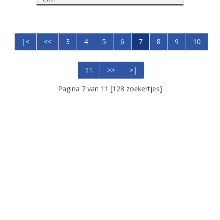
|<
<<
3
4
5
6
7
8
9
10
11
>>
>|
Pagina 7 van 11 [128 zoekertjes]