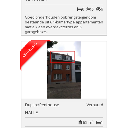
6
6
6
Goed onderhouden opbrengsteigendom
bestaande uit 6 1-kamertype appartementen
met elk een overdekt terras en 6
garageboxe...
Duplex/Penthouse
Verhuurd
HALLE
65 m²
1