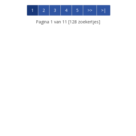
1
2
3
4
5
>>
>|
Pagina 1 van 11 [128 zoekertjes]