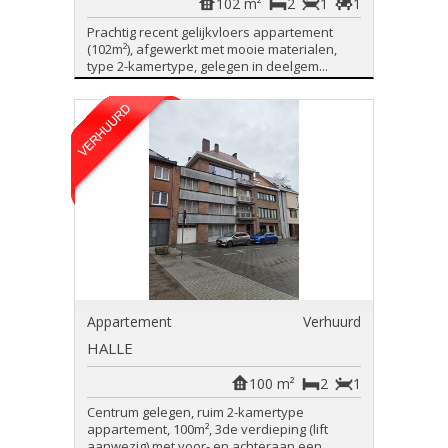
102 m²
2
1
1
Prachtig recent gelijkvloers appartement
(102m²), afgewerkt met mooie materialen,
type 2-kamertype, gelegen in deelgem...
Appartement
Verhuurd
HALLE
100 m²
2
1
Centrum gelegen, ruim 2-kamertype
appartement, 100m², 3de verdieping (lift
aanwezig) met voor- en achteraan een